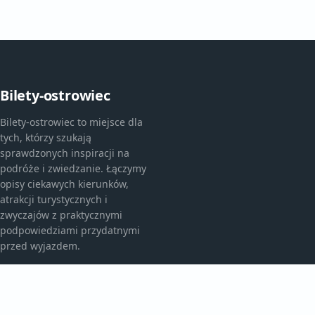
Bilety-ostrowiec
Bilety-ostrowiec to miejsce dla
tych, którzy szukają
sprawdzonych inspiracji na
podróże i zwiedzanie. Łączymy
opisy ciekawych kierunków,
atrakcji turystycznych i
zwyczajów z praktycznymi
podpowiedziami przydatnymi
przed wyjazdem.
KATEGORIE
Atrakcje Turystyczne