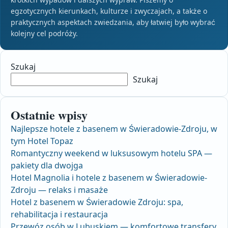
egzotycznych kierunkach, kulturze i zwyczajach, a także o
praktycznych aspektach zwiedzania, aby łatwiej było wybrać
kolejny cel podróży.
Szukaj
Szukaj
Ostatnie wpisy
Najlepsze hotele z basenem w Świeradowie-Zdroju, w
tym Hotel Topaz
Romantyczny weekend w luksusowym hotelu SPA —
pakiety dla dwojga
Hotel Magnolia i hotele z basenem w Świeradowie-
Zdroju — relaks i masaże
Hotel z basenem w Świeradowie Zdroju: spa,
rehabilitacja i restauracja
Przewóz osób w Lubuskiem — komfortowe transfery