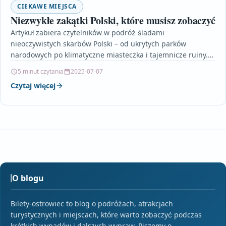
CIEKAWE MIEJSCA
Niezwykłe zakątki Polski, które musisz zobaczyć
Artykuł zabiera czytelników w podróż śladami
nieoczywistych skarbów Polski – od ukrytych parków
narodowych po klimatyczne miasteczka i tajemnicze ruiny.
Odkrywamy mniej znane, ale…
5 minut czytania
2025-07-07
Czytaj więcej
O blogu
Bilety-ostrowiec to blog o podróżach, atrakcjach
turystycznych i miejscach, które warto zobaczyć podczas
krótkich wypadów i dalszych wypraw. Piszemy o