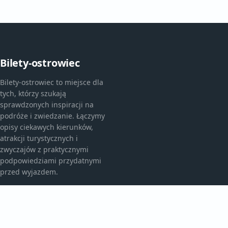
Bilety-ostrowiec
Bilety-ostrowiec to miejsce dla
tych, którzy szukają
sprawdzonych inspiracji na
podróże i zwiedzanie. Łączymy
opisy ciekawych kierunków,
atrakcji turystycznych i
zwyczajów z praktycznymi
podpowiedziami przydatnymi
przed wyjazdem.
KATEGORIE
Atrakcje Turystyczne