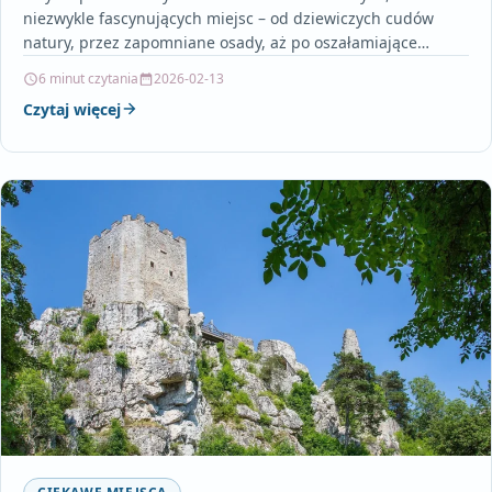
niezwykle fascynujących miejsc – od dziewiczych cudów
natury, przez zapomniane osady, aż po oszałamiające
budowle sięgające…
6 minut czytania
2026-02-13
Czytaj więcej