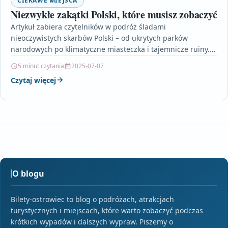
CIEKAWE MIEJSCA
Niezwykłe zakątki Polski, które musisz zobaczyć
Artykuł zabiera czytelników w podróż śladami
nieoczywistych skarbów Polski – od ukrytych parków
narodowych po klimatyczne miasteczka i tajemnicze ruiny.
Odkrywamy mniej znane, ale…
5 minut czytania
2025-07-07
Czytaj więcej
O blogu
Bilety-ostrowiec to blog o podróżach, atrakcjach
turystycznych i miejscach, które warto zobaczyć podczas
krótkich wypadów i dalszych wypraw. Piszemy o