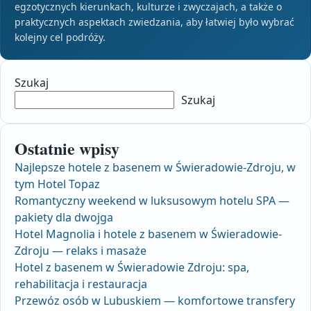
egzotycznych kierunkach, kulturze i zwyczajach, a także o
praktycznych aspektach zwiedzania, aby łatwiej było wybrać
kolejny cel podróży.
Szukaj
Szukaj
Ostatnie wpisy
Najlepsze hotele z basenem w Świeradowie-Zdroju, w
tym Hotel Topaz
Romantyczny weekend w luksusowym hotelu SPA —
pakiety dla dwojga
Hotel Magnolia i hotele z basenem w Świeradowie-
Zdroju — relaks i masaże
Hotel z basenem w Świeradowie Zdroju: spa,
rehabilitacja i restauracja
Przewóz osób w Lubuskiem — komfortowe transfery