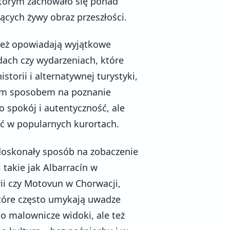
którym zachowało się ponad
cych żywy obraz przeszłości.
 też opowiadają wyjątkowe
dach czy wydarzeniach, które
storii i alternatywnej turystyki,
nym sposobem na poznanie
o spokój i autentyczność, ale
źć w popularnych kurortach.
doskonały sposób na zobaczenie
 takie jak Albarracín w
ii czy Motovun w Chorwacji,
które często umykają uwadze
ko malownicze widoki, ale też