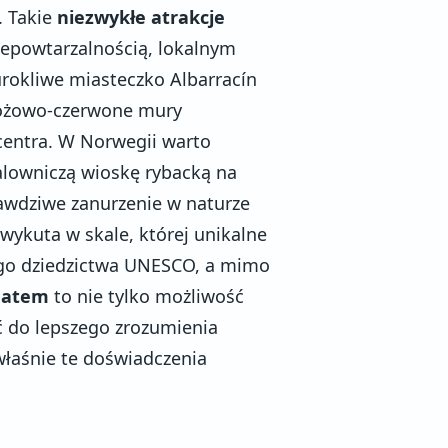
. Takie
niezwykłe atrakcje
iepowtarzalnością, lokalnym
rokliwe miasteczko Albarracín
 różowo-czerwone mury
 centra. W Norwegii warto
alowniczą wioskę rybacką na
rawdziwe zanurzenie w naturze
wykuta w skale, której unikalne
ego dziedzictwa UNESCO, a mimo
matem
to nie tylko możliwość
ć do lepszego zrozumienia
 właśnie te doświadczenia