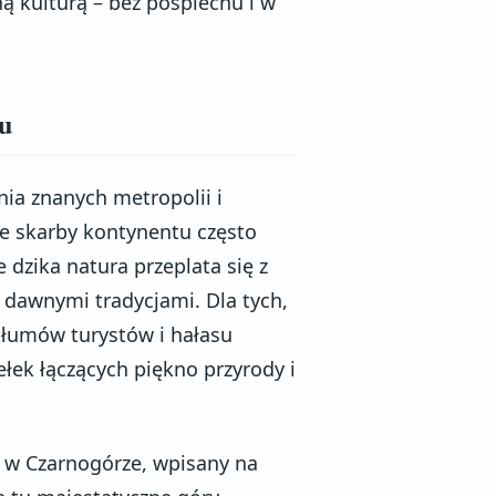
ą kulturą – bez pośpiechu i w
mu
ia znanych metropolii i
we skarby kontynentu często
 dzika natura przeplata się z
z dawnymi tradycjami. Dla tych,
tłumów turystów i hałasu
ełek łączących piękno przyrody i
r w Czarnogórze, wpisany na