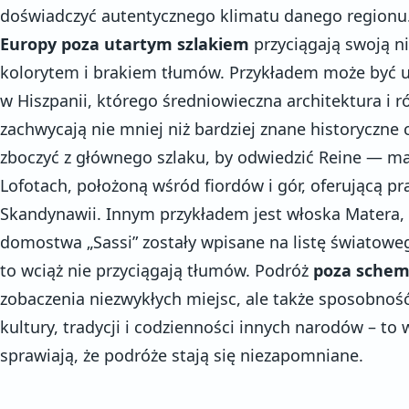
doświadczyć autentycznego klimatu danego regionu
Europy poza utartym szlakiem
przyciągają swoją n
kolorytem i brakiem tłumów. Przykładem może być u
w Hiszpanii, którego średniowieczna architektura i
zachwycają nie mniej niż bardziej znane historyczne
zboczyć z głównego szlaku, by odwiedzić Reine — m
Lofotach, położoną wśród fiordów i gór, oferującą p
Skandynawii. Innym przykładem jest włoska Matera, 
domostwa „Sassi” zostały wpisane na listę światow
to wciąż nie przyciągają tłumów. Podróż
poza sche
zobaczenia niezwykłych miejsc, ale także sposobnoś
kultury, tradycji i codzienności innych narodów – to
sprawiają, że podróże stają się niezapomniane.