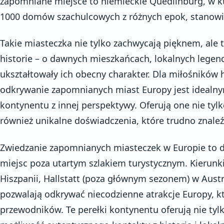
zapomniane miejsce to niemieckie Quedlinburg, w 
1000 domów szachulcowych z różnych epok, stanowią
Takie miasteczka nie tylko zachwycają pięknem, ale
historie – o dawnych mieszkańcach, lokalnych legen
ukształtowały ich obecny charakter. Dla miłośników hi
odkrywanie zapomnianych miast Europy jest ideal
kontynentu z innej perspektywy. Oferują one nie tylk
również unikalne doświadczenia, które trudno znale
Zwiedzanie zapomnianych miasteczek w Europie to 
miejsc poza utartym szlakiem turystycznym. Kierunki
Hiszpanii, Hallstatt (poza głównym sezonem) w Austr
pozwalają odkrywać niecodzienne atrakcje Europy, 
przewodników. Te perełki kontynentu oferują nie tyl