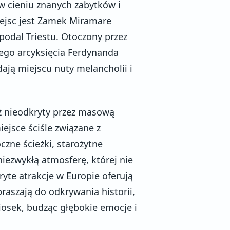
y w cieniu znanych zabytków i
ejsc jest Zamek Miramare
podal Triestu. Otoczony przez
iego arcyksięcia Ferdynanda
ają miejscu nuty melancholii i
ąż nieodkryty przez masową
iejsce ściśle związane z
czne ścieżki, starożytne
iezwykłą atmosferę, której nie
ryte atrakcje w Europie oferują
aszają do odkrywania historii,
iosek, budząc głębokie emocje i