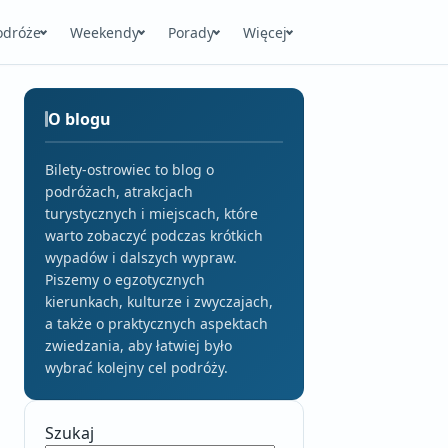
odróże
Weekendy
Porady
Więcej
O blogu
Bilety-ostrowiec to blog o
podróżach, atrakcjach
turystycznych i miejscach, które
warto zobaczyć podczas krótkich
wypadów i dalszych wypraw.
Piszemy o egzotycznych
kierunkach, kulturze i zwyczajach,
a także o praktycznych aspektach
zwiedzania, aby łatwiej było
wybrać kolejny cel podróży.
Szukaj