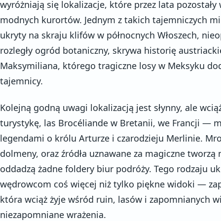
wyróżniają się lokalizacje, które przez lata pozostał
modnych kurortów. Jednym z takich tajemniczych mi
ukryty na skraju klifów w północnych Włoszech, nieo
rozległy ogród botaniczny, skrywa historię austriack
Maksymiliana, którego tragiczne losy w Meksyku dod
tajemnicy.
Kolejną godną uwagi lokalizacją jest słynny, ale wci
turystykę, las Brocéliande w Bretanii, we Francji — m
legendami o królu Arturze i czarodzieju Merlinie. Mro
dolmeny, oraz źródła uznawane za magiczne tworzą n
oddadzą żadne foldery biur podróży. Tego rodzaju uk
wędrowcom coś więcej niż tylko piękne widoki — zapr
która wciąż żyje wśród ruin, lasów i zapomnianych w
niezapomniane wrażenia.