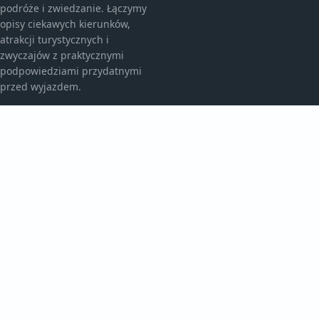
podróże i zwiedzanie. Łączymy
opisy ciekawych kierunków,
atrakcji turystycznych i
zwyczajów z praktycznymi
podpowiedziami przydatnymi
przed wyjazdem.
KATEGORIE
Atrakcje Turystyczne
Ciekawe Miejsca
Egzotyczne Kierunki
Egzotyczne Podróże
TEMATY
Kulinarne Przygody
Kultura I Zwyczaje