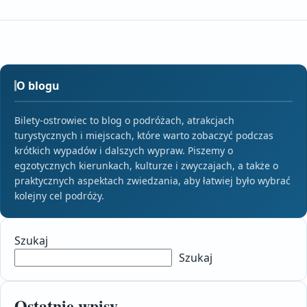
O blogu
Bilety-ostrowiec to blog o podróżach, atrakcjach
turystycznych i miejscach, które warto zobaczyć podczas
krótkich wypadów i dalszych wypraw. Piszemy o
egzotycznych kierunkach, kulturze i zwyczajach, a także o
praktycznych aspektach zwiedzania, aby łatwiej było wybrać
kolejny cel podróży.
Szukaj
Szukaj
Ostatnie wpisy