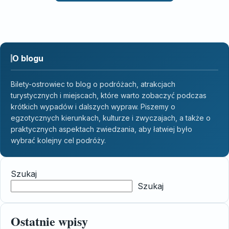
O blogu
Bilety-ostrowiec to blog o podróżach, atrakcjach
turystycznych i miejscach, które warto zobaczyć podczas
krótkich wypadów i dalszych wypraw. Piszemy o
egzotycznych kierunkach, kulturze i zwyczajach, a także o
praktycznych aspektach zwiedzania, aby łatwiej było
wybrać kolejny cel podróży.
Szukaj
Szukaj
Ostatnie wpisy