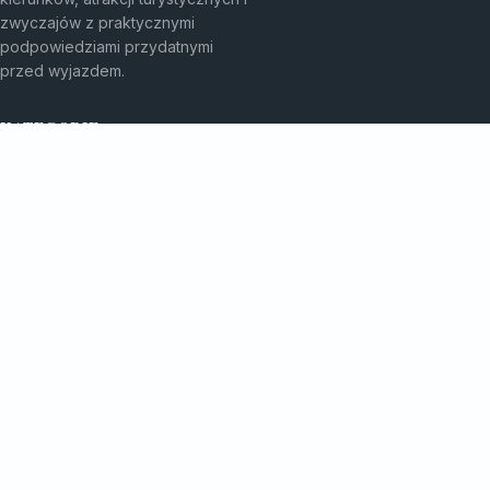
zwyczajów z praktycznymi
podpowiedziami przydatnymi
przed wyjazdem.
KATEGORIE
Atrakcje Turystyczne
Ciekawe Miejsca
Egzotyczne Kierunki
Egzotyczne Podróże
TEMATY
Kulinarne Przygody
Kultura I Zwyczaje
Miejsca Warte Odwiedzenia