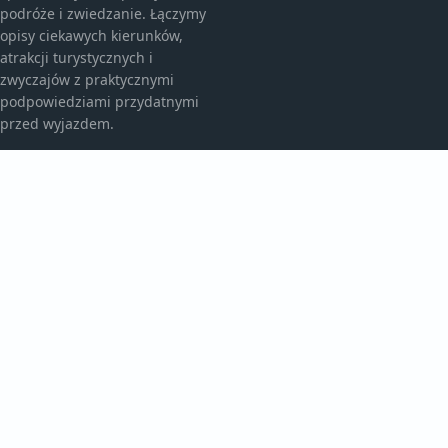
podróże i zwiedzanie. Łączymy
opisy ciekawych kierunków,
atrakcji turystycznych i
zwyczajów z praktycznymi
podpowiedziami przydatnymi
przed wyjazdem.
KATEGORIE
Atrakcje Turystyczne
Ciekawe Miejsca
Egzotyczne Kierunki
Egzotyczne Podróże
TEMATY
Kulinarne Przygody
Kultura I Zwyczaje