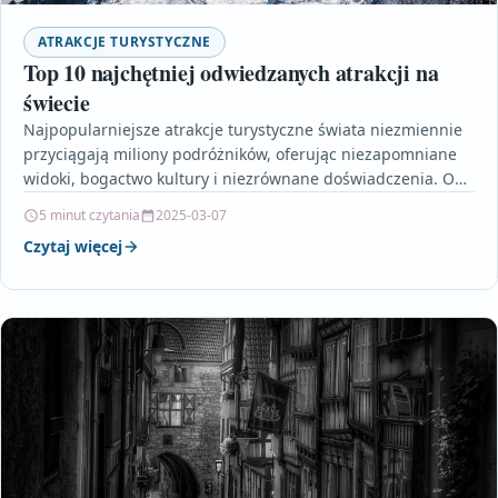
ATRAKCJE TURYSTYCZNE
Top 10 najchętniej odwiedzanych atrakcji na
świecie
Najpopularniejsze atrakcje turystyczne świata niezmiennie
przyciągają miliony podróżników, oferując niezapomniane
widoki, bogactwo kultury i niezrównane doświadczenia. Od
zabytkowych cudów architektury, takich jak Koloseum i…
5 minut czytania
2025-03-07
Czytaj więcej