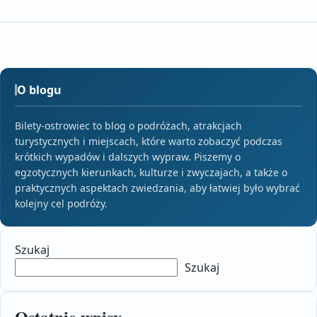
O blogu
Bilety-ostrowiec to blog o podróżach, atrakcjach
turystycznych i miejscach, które warto zobaczyć podczas
krótkich wypadów i dalszych wypraw. Piszemy o
egzotycznych kierunkach, kulturze i zwyczajach, a także o
praktycznych aspektach zwiedzania, aby łatwiej było wybrać
kolejny cel podróży.
Szukaj
Szukaj
Ostatnie wpisy