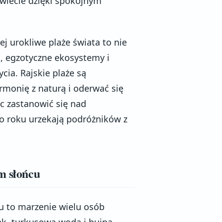
świecie dzięki spokojnym
.
j urokliwe plaże świata to nie
u, egzotyczne ekosystemy i
cia. Rajskie plaże są
monię z naturą i oderwać się
c zastanowić się nad
o roku urzekają podróżników z
m słońcu
cu to marzenie wielu osób
sek, turkusowa woda i bujna