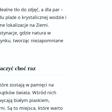
alne tło do zdjęć, a dla par –
 plaże o krystalicznej wodzie i
e lokalizacje na Ziemi.
stynacje, gdzie natura w
czynku, tworząc niezapomniane
baczyć choć raz
tóre zostają w pamięci na
akątków świata. Wśród nich
hwycają białym piaskiem,
i. Są to miejsca, które warto