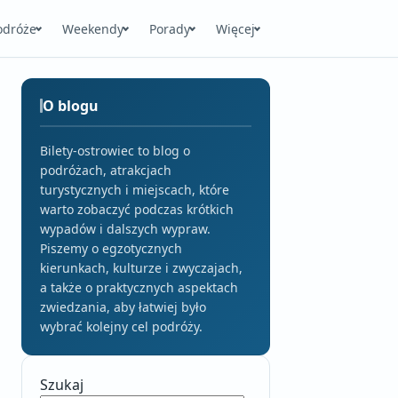
odróże
Weekendy
Porady
Więcej
O blogu
Bilety-ostrowiec to blog o
podróżach, atrakcjach
turystycznych i miejscach, które
warto zobaczyć podczas krótkich
wypadów i dalszych wypraw.
Piszemy o egzotycznych
kierunkach, kulturze i zwyczajach,
a także o praktycznych aspektach
zwiedzania, aby łatwiej było
wybrać kolejny cel podróży.
Szukaj