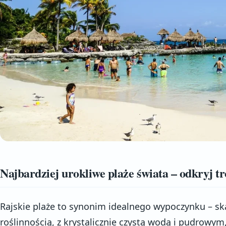
Najbardziej urokliwe plaże świata – odkryj tr
Rajskie plaże to synonim idealnego wypoczynku – s
roślinnością, z krystalicznie czystą wodą i pudrowym