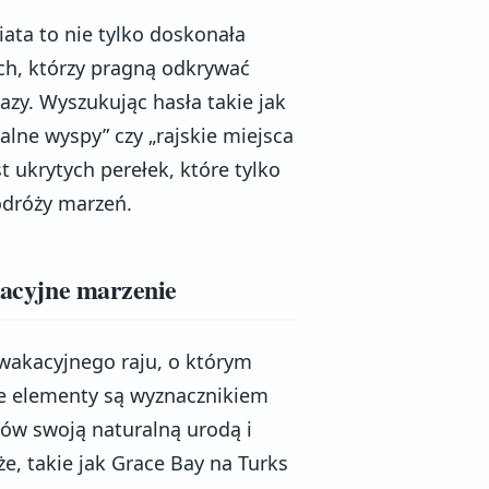
ata to nie tylko doskonała
ych, którzy pragną odkrywać
azy. Wyszukując hasła takie jak
alne wyspy” czy „rajskie miejsca
t ukrytych perełek, które tylko
odróży marzeń.
akacyjne marzenie
 wakacyjnego raju, o którym
Te elementy są wyznacznikiem
stów swoją naturalną urodą i
, takie jak Grace Bay na Turks