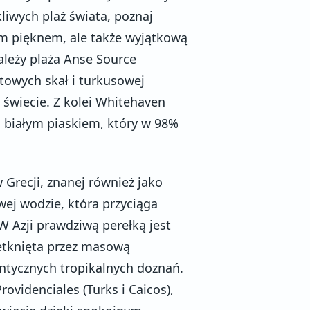
kliwych plaż świata, poznaj
nym pięknem, ale także wyjątkową
leży plaża Anse Source
itowych skał i turkusowej
 świecie. Z kolei Whitehaven
, białym piaskiem, który w 98%
Grecji, znanej również jako
ej wodzie, która przyciąga
W Azji prawdziwą perełką jest
ietknięta przez masową
entycznych tropikalnych doznań.
ovidenciales (Turks i Caicos),