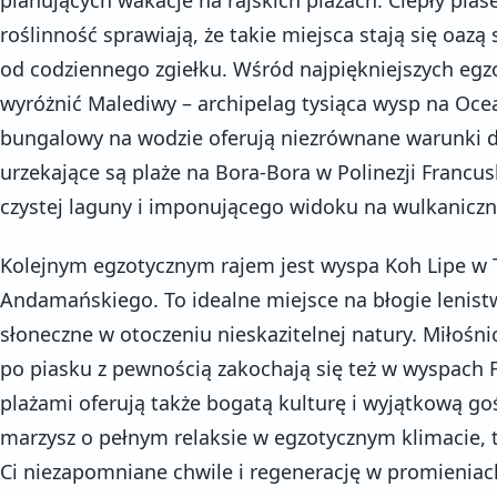
roślinność sprawiają, że takie miejsca stają się oaz
od codziennego zgiełku. Wśród najpiękniejszych egz
wyróżnić Malediwy – archipelag tysiąca wysp na Oce
bungalowy na wodzie oferują niezrównane warunki 
urzekające są plaże na Bora-Bora w Polinezji Francusk
czystej laguny i imponującego widoku na wulkanic
Kolejnym egzotycznym rajem jest wyspa Koh Lipe w T
Andamańskiego. To idealne miejsce na błogie lenistw
słoneczne w otoczeniu nieskazitelnej natury. Miłośni
po piasku z pewnością zakochają się też w wyspach F
plażami oferują także bogatą kulturę i wyjątkową go
marzysz o pełnym relaksie w egzotycznym klimacie, 
Ci niezapomniane chwile i regenerację w promieniac