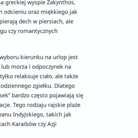
na greckiej wyspie Zakynthos,
ym odcieniu oraz miękkiego jak
pierają dech w piersiach, ale
ingu czy romantycznych
wyboru kierunku na urlop jest
 lub morza i odpoczynek na
ylko relaksuje ciało, ale także
codziennego zgiełku. Dlatego
iasek” bardzo często pojawiają się
je. Tego rodzaju rajskie plaże
nu Indyjskiego, takich jak
kach Karaibów czy Azji