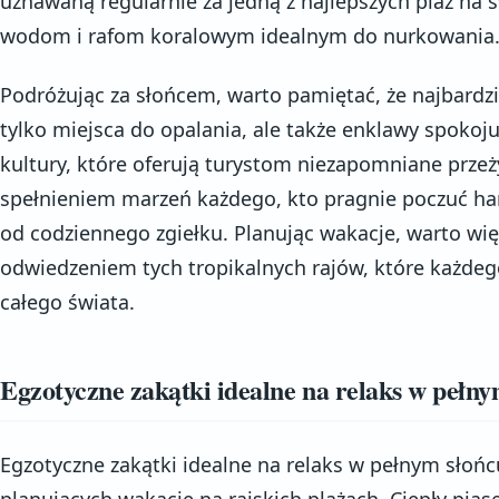
uznawaną regularnie za jedną z najlepszych plaż na 
wodom i rafom koralowym idealnym do nurkowania
Podróżując za słońcem, warto pamiętać, że najbardzie
tylko miejsca do opalania, ale także enklawy spokoj
kultury, które oferują turystom niezapomniane przeży
spełnieniem marzeń każdego, kto pragnie poczuć har
od codziennego zgiełku. Planując wakacje, warto wię
odwiedzeniem tych tropikalnych rajów, które każdeg
całego świata.
Egzotyczne zakątki idealne na relaks w pełny
Egzotyczne zakątki idealne na relaks w pełnym słoń
planujących wakacje na rajskich plażach. Ciepły pia