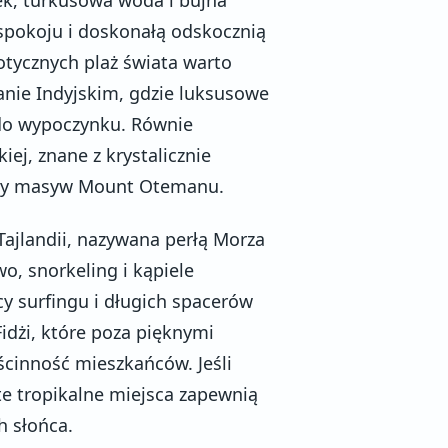
ą spokoju i doskonałą odskocznią
otycznych plaż świata warto
anie Indyjskim, gdzie luksusowe
do wypoczynku. Równie
iej, znane z krystalicznie
zny masyw Mount Otemanu.
ajlandii, nazywana perłą Morza
o, snorkeling i kąpiele
cy surfingu i długich spacerów
idżi, które poza pięknymi
ścinność mieszkańców. Jeśli
te tropikalne miejsca zapewnią
h słońca.