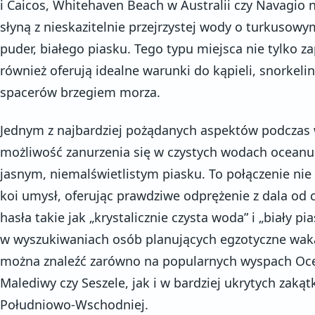
i Caicos, Whitehaven Beach w Australii czy Navagio 
słyną z nieskazitelnie przejrzystej wody o turkusow
puder, białego piasku. Tego typu miejsca nie tylko za
również oferują idealne warunki do kąpieli, snorkel
spacerów brzegiem morza.
Jednym z najbardziej pożądanych aspektów podczas 
możliwość zanurzenia się w czystych wodach oceanu
jasnym, niemalświetlistym piasku. To połączenie nie t
koi umysł, oferując prawdziwe odprężenie z dala od 
hasła takie jak „krystalicznie czysta woda” i „biały p
w wyszukiwaniach osób planujących egzotyczne wakac
można znaleźć zarówno na popularnych wyspach Ocea
Malediwy czy Seszele, jak i w bardziej ukrytych zakąt
Południowo-Wschodniej.