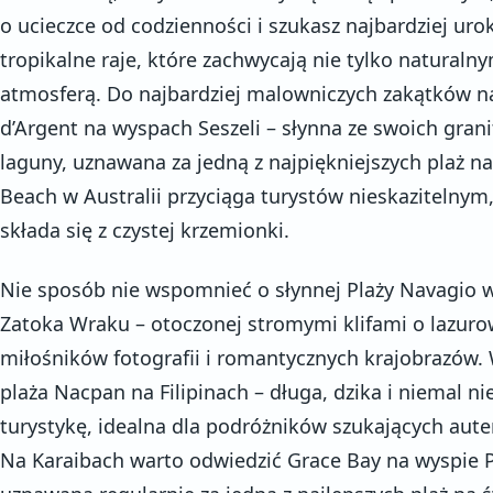
o ucieczce od codzienności i szukasz najbardziej uro
tropikalne raje, które zachwycają nie tylko natural
atmosferą. Do najbardziej malowniczych zakątków na
d’Argent na wyspach Seszeli – słynna ze swoich gran
laguny, uznawana za jedną z najpiękniejszych plaż na
Beach w Australii przyciąga turystów nieskazitelnym
składa się z czystej krzemionki.
Nie sposób nie wspomnieć o słynnej Plaży Navagio w 
Zatoka Wraku – otoczonej stromymi klifami o lazurow
miłośników fotografii i romantycznych krajobrazów. 
plaża Nacpan na Filipinach – długa, dzika i niemal n
turystykę, idealna dla podróżników szukających aut
Na Karaibach warto odwiedzić Grace Bay na wyspie Pr