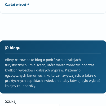
Czytaj więcej
O blogu
Bilety-ostrowiec to blog o podróżach, atrakcjach
turystycznych i miejscach, które warto zobaczyć podczas
krótkich wypadów i dalszych wypraw. Piszemy o
egzotycznych kierunkach, kulturze i zwyczajach, a także o
praktycznych aspektach zwiedzania, aby łatwiej było wybrać
kolejny cel podróży.
Szukaj