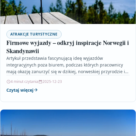
ATRAKCJE TURYSTYCZNE
Firmowe wyjazdy – odkryj inspiracje Norwegii i
Skandynawii
Artykuł przedstawia fascynującą ideę wyjazdów
integracyjnych poza biurem, podczas których pracownicy
mają okazję zanurzyć się w dzikiej, norweskiej przyrodzie i
oderwać się od codziennej…
4 minut czytania
2025-12-23
Czytaj więcej