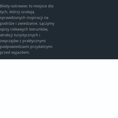
Bilety-ostrowiec to miejsce dla
tych, którzy szukają
sprawdzonych inspiracji na
podróże i zwiedzanie. Łączymy
opisy ciekawych kierunków,
atrakcji turystycznych i
zwyczajów z praktycznymi
podpowiedziami przydatnymi
przed wyjazdem.
KATEGORIE
Atrakcje Turystyczne
Ciekawe Miejsca
Egzotyczne Kierunki
Egzotyczne Podróże
TEMATY