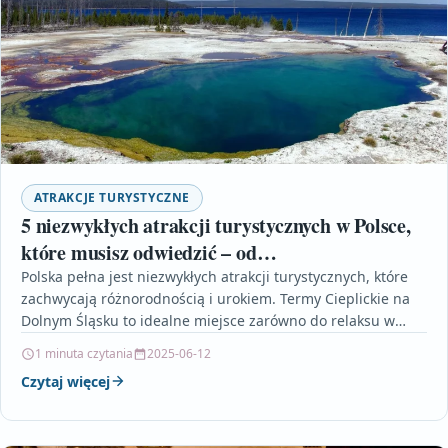
ATRAKCJE TURYSTYCZNE
5 niezwykłych atrakcji turystycznych w Polsce,
które musisz odwiedzić – od
termycieplickie.pl/zajecia_fitness
Polska pełna jest niezwykłych atrakcji turystycznych, które
zachwycają różnorodnością i urokiem. Termy Cieplickie na
Dolnym Śląsku to idealne miejsce zarówno do relaksu w
basenach…
1 minuta czytania
2025-06-12
Czytaj więcej