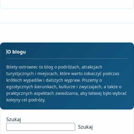
O blogu
Bilety-ostrowiec to blog o podróżach, atrakcjach
turystycznych i miejscach, które warto zobaczyć podczas
krótkich wypadów i dalszych wypraw. Piszemy o
egzotycznych kierunkach, kulturze i zwyczajach, a także o
praktycznych aspektach zwiedzania, aby łatwiej było wybrać
kolejny cel podróży.
Szukaj
Szukaj