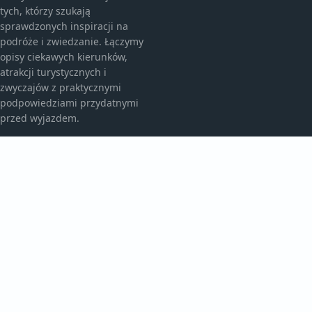
tych, którzy szukają
sprawdzonych inspiracji na
podróże i zwiedzanie. Łączymy
opisy ciekawych kierunków,
atrakcji turystycznych i
zwyczajów z praktycznymi
podpowiedziami przydatnymi
przed wyjazdem.
KATEGORIE
Atrakcje Turystyczne
Ciekawe Miejsca
Egzotyczne Kierunki
Egzotyczne Podróże
TEMATY