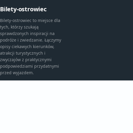
Bilety-ostrowiec
Bilety-ostrowiec to miejsce dla
tych, którzy szukają
sprawdzonych inspiracji na
podróże i zwiedzanie. Łączymy
opisy ciekawych kierunków,
atrakcji turystycznych i
zwyczajów z praktycznymi
podpowiedziami przydatnymi
przed wyjazdem.
KATEGORIE
Atrakcje Turystyczne
Ciekawe Miejsca
Egzotyczne Kierunki
Egzotyczne Podróże