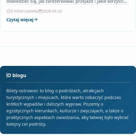
dowiedzieć się, jak zarezerwować przejazd i jakie korzyści…
3 minut czytania
2026-04-26
Czytaj więcej
O blogu
Bilety-ostrowiec to blog o podróżach, atrakcjach
turystycznych i miejscach, które warto zobaczyć podczas
krótkich wypadów i dalszych wypraw. Piszemy o
egzotycznych kierunkach, kulturze i zwyczajach, a także o
praktycznych aspektach zwiedzania, aby łatwiej było wybrać
kolejny cel podróży.