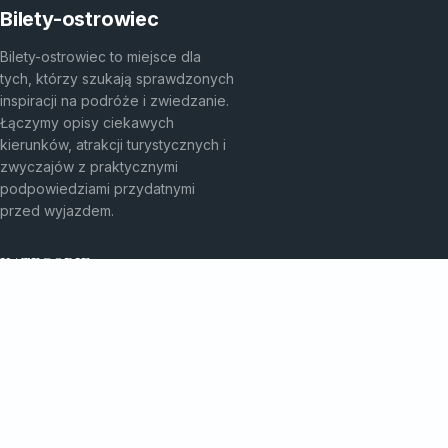
Bilety-ostrowiec
Bilety-ostrowiec to miejsce dla
tych, którzy szukają sprawdzonych
inspiracji na podróże i zwiedzanie.
Łączymy opisy ciekawych
kierunków, atrakcji turystycznych i
zwyczajów z praktycznymi
podpowiedziami przydatnymi
przed wyjazdem.
KATEGORIE
Atrakcje Turystyczne
Ciekawe Miejsca
Egzotyczne Kierunki
Egzotyczne Podróże