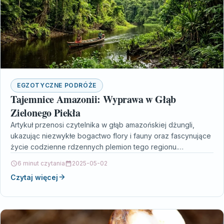
EGZOTYCZNE PODRÓŻE
Tajemnice Amazonii: Wyprawa w Głąb
Zielonego Piekła
Artykuł przenosi czytelnika w głąb amazońskiej dżungli,
ukazując niezwykłe bogactwo flory i fauny oraz fascynujące
życie codzienne rdzennych plemion tego regionu.
Odkryjemy unikalne gatunki…
6 minut czytania
2025-05-02
Czytaj więcej