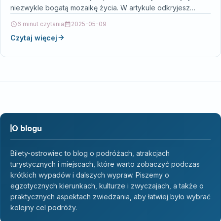
niezwykle bogatą mozaikę życia. W artykule odkryjesz
tajemnice dżungli…
6 minut czytania
2025-05-09
Czytaj więcej
O blogu
Bilety-ostrowiec to blog o podróżach, atrakcjach
turystycznych i miejscach, które warto zobaczyć podczas
krótkich wypadów i dalszych wypraw. Piszemy o
egzotycznych kierunkach, kulturze i zwyczajach, a także o
praktycznych aspektach zwiedzania, aby łatwiej było wybrać
kolejny cel podróży.